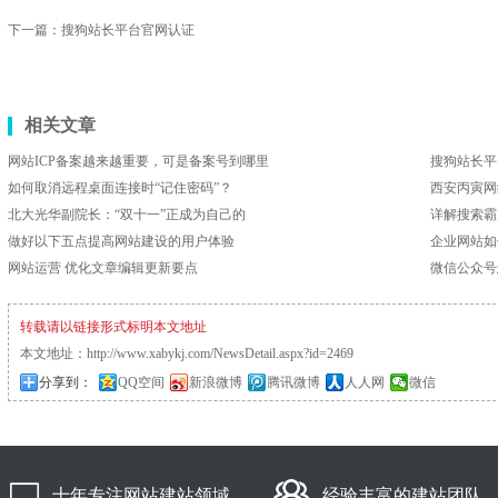
下一篇：
搜狗站长平台官网认证
相关文章
网站ICP备案越来越重要，可是备案号到哪里
搜狗站长平
如何取消远程桌面连接时“记住密码”？
西安丙寅网
北大光华副院长：“双十一”正成为自己的
详解搜索霸
做好以下五点提高网站建设的用户体验
企业网站如
网站运营 优化文章编辑更新要点
微信公众号
转载请以链接形式标明本文地址
本文地址：
http://www.xabykj.com/NewsDetail.aspx?id=2469
分享到：
QQ空间
新浪微博
腾讯微博
人人网
微信
十年专注网站建站领域
经验丰富的建站团队