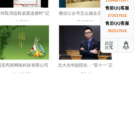
15349272977
售前QQ客服
如何取消远程桌面连接时“记
微信公众号怎么做会员系统?
372517632
住密码”
手把手教
售后QQ客服
362517632
西安丙寅网络科技有限公司
北大光华副院长：“双十一”正
2019年端午
成为自