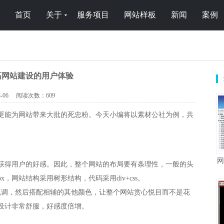
首页
关于
服务项目
网站样板
新闻
案例
高网站建设的用户体验
-06
阅读次数：
609
更能为网站带来大批的死忠粉。今天小编将以素材公社为例，共
网
获得用户的好感。因此，整个网站的布局要有条理性，一般的头
x，网站结构采用树形结构，代码采用div+css。
色调，然后搭配相辅的其他颜色，让整个网站赏心悦目而不是花
设计非常舒服，好感度倍增。